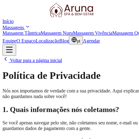
Início
Massagens
Massagem Tântrica
Massagem Nuru
Massagem Vivência
Massagem Qu
Equipe
O Espaço
Localização
Blog
Agendar
pt
Voltar para a página inicial
Política de Privacidade
Nós nos importamos de verdade com a sua privacidade. Aqui explicamos
não guardamos nada sobre você!
1. Quais informações nós coletamos?
Se você apenas navegar pelo site, não coletamos seu nome, e-mail
guardamos dados de pagamento com a gente.