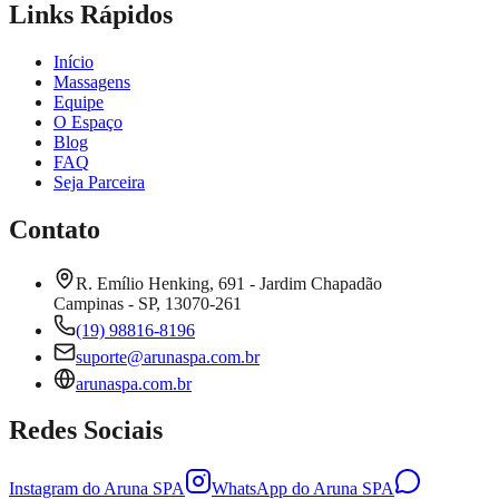
Links Rápidos
Início
Massagens
Equipe
O Espaço
Blog
FAQ
Seja Parceira
Contato
R. Emílio Henking, 691 - Jardim Chapadão
Campinas - SP, 13070-261
(19) 98816-8196
suporte@arunaspa.com.br
arunaspa.com.br
Redes Sociais
Instagram do Aruna SPA
WhatsApp do Aruna SPA