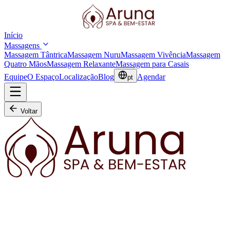
Início
Massagens
Massagem Tântrica
Massagem Nuru
Massagem Vivência
Massagem
Quatro Mãos
Massagem Relaxante
Massagem para Casais
Equipe
O Espaço
Localização
Blog
Agendar
pt
Voltar