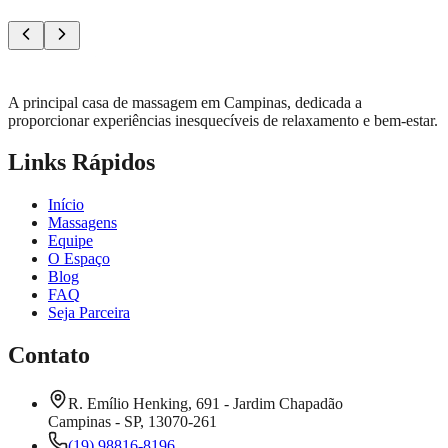
5.0
Aruna
SPA & Bem-estar
Terapeuta:
Edith
A principal casa de massagem em Campinas, dedicada a
proporcionar experiências inesquecíveis de relaxamento e bem-estar.
Links Rápidos
Início
Massagens
Equipe
O Espaço
Blog
FAQ
Seja Parceira
Contato
R. Emílio Henking, 691 - Jardim Chapadão
Campinas - SP, 13070-261
(19) 98816-8196